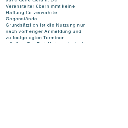
Veranstalter übernimmt keine
Haftung für verwahrte
Gegenstände.
Grundsätzlich ist die Nutzung nur
nach vorheriger Anmeldung und
zu festgelegten Terminen
möglich. Bei Erst-Nutzern bedarf
es der schriftlichen Anmeldung.
Die Formulare sowie die Kurs-
und Trainingstermine finden sich
unter
www.heidehorsetrail.de
.
Bei ehemaligen Teilnehmern
genügt eine formlose Anmeldung
per Email oder Telefon. Bei
ungünstigen Wetterbedingungen /
Bodenverhältnissen besteht kein
Nutzungsanspruch. Jeder Nutzer
hat sich so zu verhalten, dass
Sicherheit, Sauberkeit, Ordnung
und eine angenehme Atmosphäre